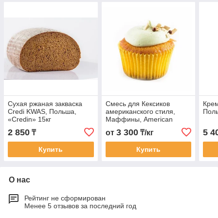
Сухая ржаная закваска
Смесь для Кексиков
Кре
Credi KWAS, Польша,
американского стиля,
Поль
«Credin» 15кг
Маффины, American
Muffin Neutral Credin. 10кг
2 850
3 300
5 4
₸
от
₸/кг
Купить
Купить
О нас
Рейтинг не сформирован
Менее 5 отзывов за последний год