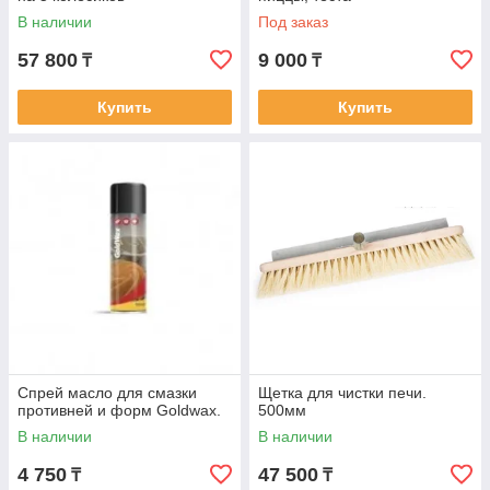
профессиональных знаниях технологов, периодически
В наличии
Под заказ
обновляем наш ассортимент, чтобы вы могли удобно
приобрести все необходимые инструменты для
57 800
9 000
₸
₸
выпечки и упаковку в одном месте.
Купить
Купить
Спрей масло для смазки
Щетка для чистки печи.
противней и форм Goldwax.
500мм
В наличии
В наличии
4 750
47 500
₸
₸