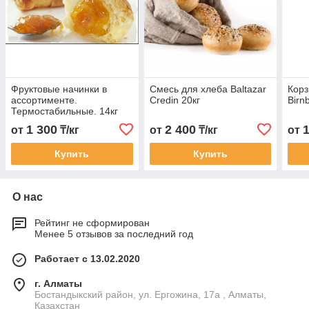
Фруктовые начинки в
Смесь для хлеба Baltazar
Корз
ассортименте.
Credin 20кг
Birn
Термостабильные. 14кг
1 300
2 400
от
₸/кг
от
₸/кг
от
Купить
Купить
О нас
Рейтинг не сформирован
Менее 5 отзывов за последний год
Работает с 13.02.2020
г. Алматы
Бостандыкский район, ул. Ергожина, 17а , Алматы,
Казахстан