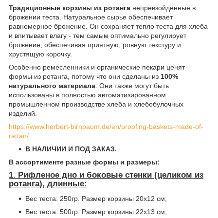
Традиционные корзины из ротанга
непревзойденные в
брожении теста. Натуральное сырье обеспечивает
равномерное брожение. Он сохраняет тепло теста для хлеба
и впитывает влагу - тем самым оптимально регулирует
брожение, обеспечивая приятную, ровную текстуру и
хрустящую корочку.
Особенно ремесленники и органические пекари ценят
формы из ротанга, потому что они сделаны из
100%
натурального материала
. Они также могут быть
использованы в полностью автоматизированном
промышленном производстве хлеба и хлебобулочных
изделий.
https://www.herbert-birnbaum.de/en/proofing-baskets-made-of-
rattan/
В НАЛИЧИИ И ПОД ЗАКАЗ.
В ассортименте разные формы и размеры:
1. Рифленое дно и боковые стенки (целиком из
ротанга), длинные:
Вес теста: 250гр. Размер корзины 20x12 см;
Вес теста: 500гр. Размер корзины 22x13 см;